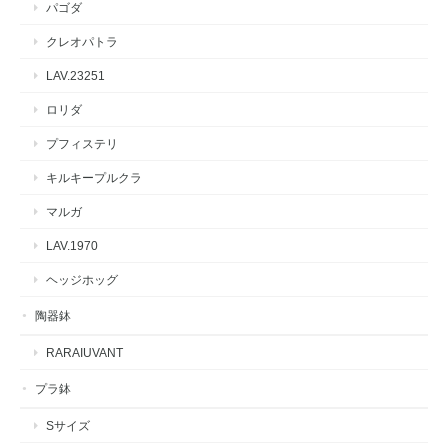
パゴダ
クレオパトラ
LAV.23251
ロリダ
プフィステリ
キルキープルクラ
マルガ
LAV.1970
ヘッジホッグ
陶器鉢
RARAIUVANT
プラ鉢
Sサイズ