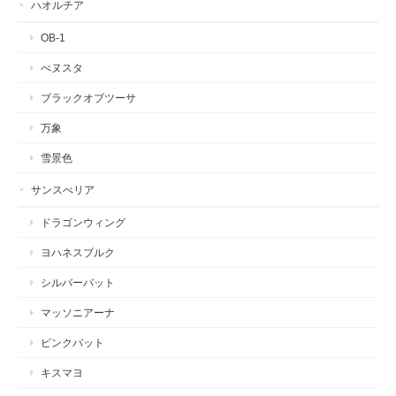
ハオルチア
OB-1
べヌスタ
ブラックオブツーサ
万象
雪景色
サンスべリア
ドラゴンウィング
ヨハネスブルク
シルバーバット
マッソニアーナ
ピンクバット
キスマヨ