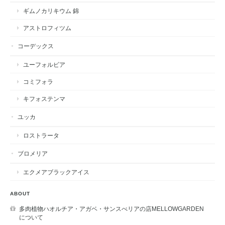
ギムノカリキウム 錦
アストロフィツム
コーデックス
ユーフォルビア
コミフォラ
キフォステンマ
ユッカ
ロストラータ
ブロメリア
エクメアブラックアイス
ABOUT
多肉植物ハオルチア・アガベ・サンスべリアの店MELLOWGARDEN
について