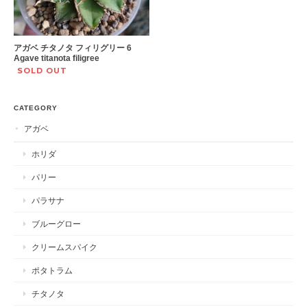
アガベ チタノタ フィリグリー 6
Agave titanota filigree
SOLD OUT
CATEGORY
アガベ
ホリダ
パリー
パラサナ
ブルーグロー
クリームスパイク
ポタトラム
チタノタ