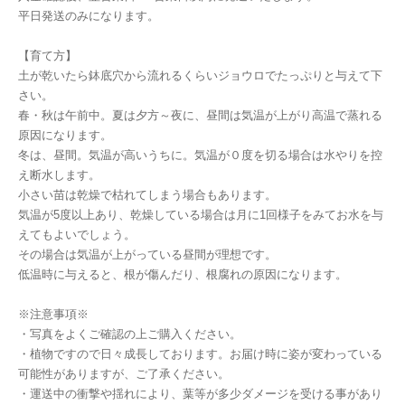
平日発送のみになります。
【育て方】
土が乾いたら鉢底穴から流れるくらいジョウロでたっぷりと与えて下
さい。
春・秋は午前中。夏は夕方～夜に、昼間は気温が上がり高温で蒸れる
原因になります。
冬は、昼間。気温が高いうちに。気温が０度を切る場合は水やりを控
え断水します。
小さい苗は乾燥で枯れてしまう場合もあります。
気温が5度以上あり、乾燥している場合は月に1回様子をみてお水を与
えてもよいでしょう。
その場合は気温が上がっている昼間が理想です。
低温時に与えると、根が傷んだり、根腐れの原因になります。
※注意事項※
・写真をよくご確認の上ご購入ください。
・植物ですので日々成長しております。お届け時に姿が変わっている
可能性がありますが、ご了承ください。
・運送中の衝撃や揺れにより、葉等が多少ダメージを受ける事があり