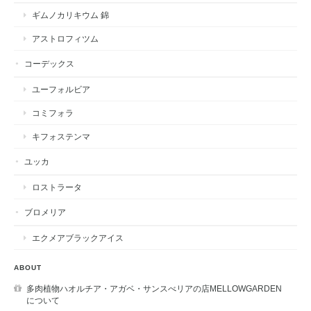
ギムノカリキウム 錦
アストロフィツム
コーデックス
ユーフォルビア
コミフォラ
キフォステンマ
ユッカ
ロストラータ
ブロメリア
エクメアブラックアイス
ABOUT
多肉植物ハオルチア・アガベ・サンスべリアの店MELLOWGARDEN
について