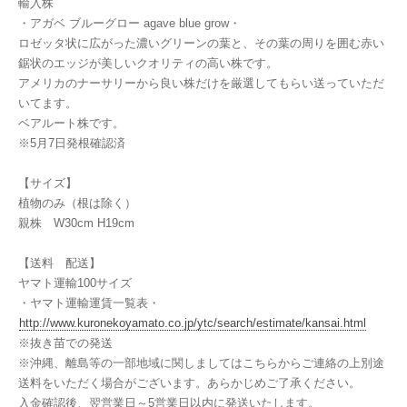
輸入株
・アガベ ブルーグロー agave blue grow・
ロゼッタ状に広がった濃いグリーンの葉と、その葉の周りを囲む赤い
鋸状のエッジが美しいクオリティの高い株です。
アメリカのナーサリーから良い株だけを厳選してもらい送っていただ
いてます。
ベアルート株です。
※5月7日発根確認済
【サイズ】
植物のみ（根は除く）
親株 W30cm H19cm
【送料 配送】
ヤマト運輸100サイズ
・ヤマト運輸運賃一覧表・
http://www.kuronekoyamato.co.jp/ytc/search/estimate/kansai.html
※抜き苗での発送
※沖縄、離島等の一部地域に関しましてはこちらからご連絡の上別途
送料をいただく場合がございます。あらかじめご了承ください。
入金確認後、翌営業日～5営業日以内に発送いたします。