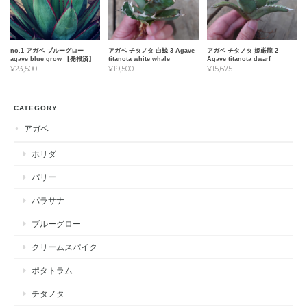
no.1 アガベ ブルーグロー
アガベ チタノタ 白鯨 3 Agave
アガベ チタノタ 姫厳龍 2
agave blue grow 【発根済】
titanota white whale
Agave titanota dwarf
¥23,500
¥19,500
¥15,675
CATEGORY
アガベ
ホリダ
パリー
パラサナ
ブルーグロー
クリームスパイク
ポタトラム
チタノタ