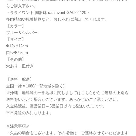
らご購入下さい。
・ラライワント 陶器鉢 raraiuvant GA022-120・
多肉植物や観葉植物など、おしゃれに演出してくれます。
【カラー】
ブルー＆シルバー
【サイズ】
Ф12xH12cm
口径Ф7.5cm
【その他】
穴あり・皿付き
【送料 配送】
全国一律￥1080(一部地域を除く)
※沖縄、離島等の一部地域に関しましてはこちらからご連絡の上別途
送料をいただく場合がございます。あらかじめご了承ください。
入金確認後、翌営業日～5営業日以内に発送いたします。
平日発送のみになります。
※注意事項※
・欠品の場合もございます。その場合は、ご連絡させていただきます