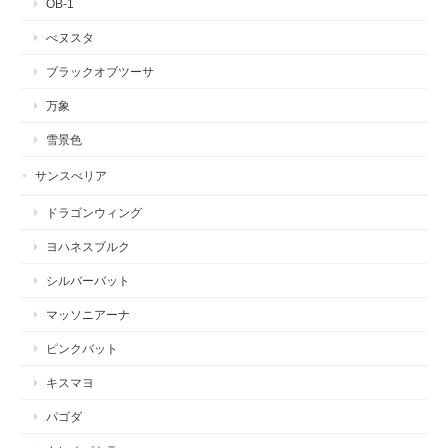
OB-1
べヌスタ
ブラックオブツーサ
万象
雪景色
サンスべリア
ドラゴンウィング
ヨハネスブルク
シルバーバット
マッソニアーナ
ピンクバット
キスマヨ
パゴダ