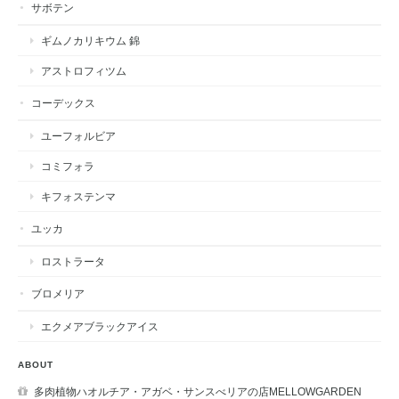
サボテン
ギムノカリキウム 錦
アストロフィツム
コーデックス
ユーフォルビア
コミフォラ
キフォステンマ
ユッカ
ロストラータ
ブロメリア
エクメアブラックアイス
ABOUT
多肉植物ハオルチア・アガベ・サンスべリアの店MELLOWGARDEN