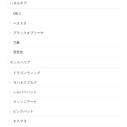
ハオルチア
OB-1
べヌスタ
ブラックオブツーサ
万象
雪景色
サンスべリア
ドラゴンウィング
ヨハネスブルク
シルバーバット
マッソニアーナ
ピンクバット
キスマヨ