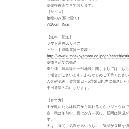
※発根確認できております。
【サイズ】
植物のみ(根は除く)
W16cm H5cm
【送料 配送】
ヤマト運輸60サイズ
・ヤマト運輸運賃一覧表・
http://www.kuronekoyamato.co.jp/ytc/search/esti
※抜き苗での発送
※沖縄、離島等の一部地域に関しましてはこちら
く場合がございます。あらかじめご了承ください
入金確認後、翌営業日～5営業日以内に発送いた
平日発送のみになります。
【育て方】
土が乾いたら鉢底穴から流れるくらいジョウロで
春・秋は午前中。夏は夕方～夜に、昼間は気温が
す。
冬は、昼間。気温が高いうちに。気温が０度を切