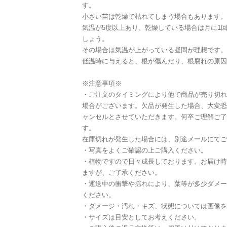
す。
小さい苗は乾燥で枯れてしまう場合もあります。
気温が5度以上あり、乾燥している場合は月に1
しょう。
その場合は気温が上がっている昼間が理想です。
低温時に与えると、根が傷んだり、根腐れの原因
※注意事項※
・ご注文のタイミングにより他で商品が売り切れ
場合がございます。欠品が発生した場合、大変恐
ャンセルとさせていただきます。何卒ご理解ご了
す。
在庫切れが発生した場合には、別途メールにてご
・写真をよくご確認の上ご購入ください。
・植物ですので日々成長しております。お届け時
ますが、ご了承ください。
・運送中の衝撃や揺れにより、葉等が多少ダメー
ください。
・ダメージ・汚れ・キズ、状態については画像を
・サイズは目安としてお考えください。