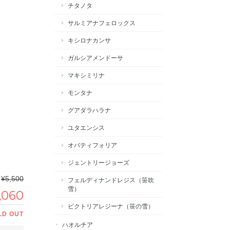
チタノタ
サルミアナフェロックス
キシロナカンサ
ガルシアメンドーサ
マキシミリナ
モンタナ
グアダラハラナ
ユタエンシス
オバティフォリア
ジェントリージョーズ
¥5,500
フェルディナンドレジス（笹吹
雪）
,060
ビクトリアレジーナ（笹の雪）
LD OUT
ハオルチア