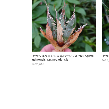
アガベ ユタエンシス ネバデンシス YN1 Agave
アガ
uthaensis var. nevadensis
¥4
¥36,000