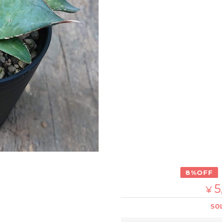
8%OFF
5
¥
SO