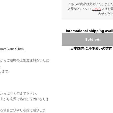
こちらの商品は完売いたしまし
入荷などについて
こちら
よりお
わせくだ
International shipping avai
Sold out
日本国内にお住まいの方向
mate/kansai.html
からご連絡の上別途送料をいただ
。
します。
たっぷりと与えて下さい。
上がり高温で蒸れる原因になりま
る場合は水やりを控え断水しま