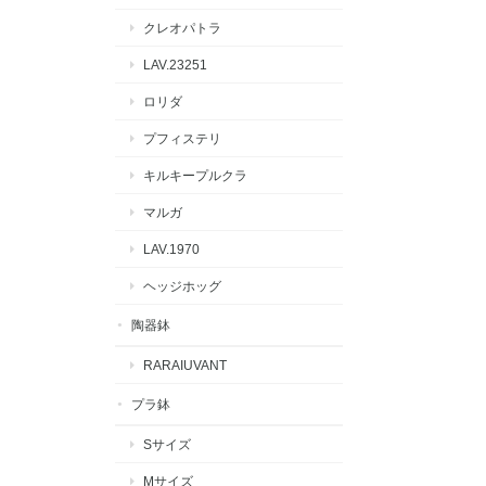
クレオパトラ
LAV.23251
ロリダ
プフィステリ
キルキープルクラ
マルガ
LAV.1970
ヘッジホッグ
陶器鉢
RARAIUVANT
プラ鉢
Sサイズ
Mサイズ