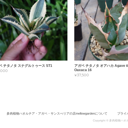
ベ チタノタ スナグルトゥース ST1
アガベ チタノタ オアハカ Agave tit
Oaxaca 16
3,000
¥37,500
多肉植物ハオルチア・アガベ・サンスべリアの店mellowgardenについて
プライ
Copyright © 多肉植物ハオル