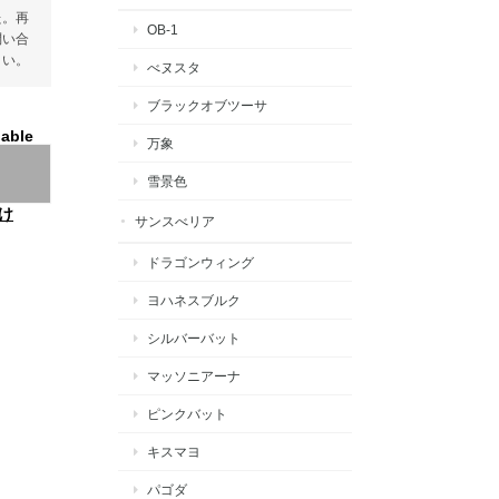
た。再
OB-1
問い合
さい。
べヌスタ
ブラックオブツーサ
lable
万象
雪景色
け
サンスべリア
ドラゴンウィング
ヨハネスブルク
シルバーバット
マッソニアーナ
ピンクバット
キスマヨ
パゴダ