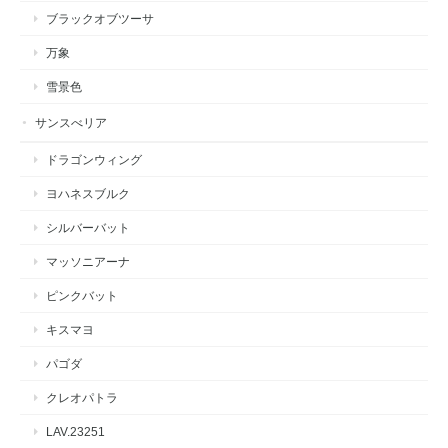
ブラックオブツーサ
万象
雪景色
サンスべリア
ドラゴンウィング
ヨハネスブルク
シルバーバット
マッソニアーナ
ピンクバット
キスマヨ
パゴダ
クレオパトラ
LAV.23251