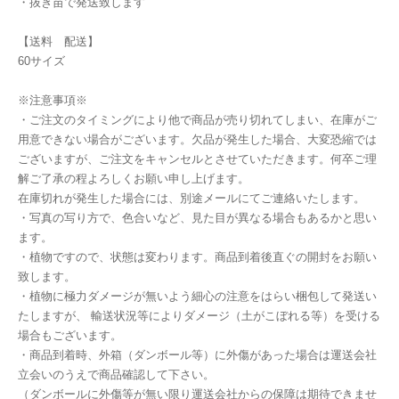
・抜き苗で発送致します
【送料 配送】
60サイズ
※注意事項※
・ご注文のタイミングにより他で商品が売り切れてしまい、在庫がご
用意できない場合がございます。欠品が発生した場合、大変恐縮では
ございますが、ご注文をキャンセルとさせていただきます。何卒ご理
解ご了承の程よろしくお願い申し上げます。
在庫切れが発生した場合には、別途メールにてご連絡いたします。
・写真の写り方で、色合いなど、見た目が異なる場合もあるかと思い
ます。
・植物ですので、状態は変わります。商品到着後直ぐの開封をお願い
致します。
・植物に極力ダメージが無いよう細心の注意をはらい梱包して発送い
たしますが、 輸送状況等によりダメージ（土がこぼれる等）を受ける
場合もございます。
・商品到着時、外箱（ダンボール等）に外傷があった場合は運送会社
立会いのうえで商品確認して下さい。
（ダンボールに外傷等が無い限り運送会社からの保障は期待できませ