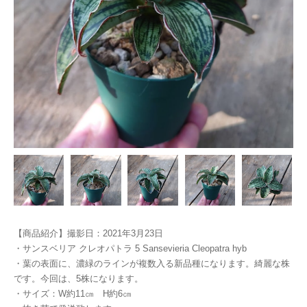
【商品紹介】撮影日：2021年3月23日
・サンスベリア クレオパトラ 5 Sansevieria Cleopatra hyb
・葉の表面に、濃緑のラインが複数入る新品種になります。綺麗な株
です。今回は、5株になります。
・サイズ：W約11㎝ H約6㎝