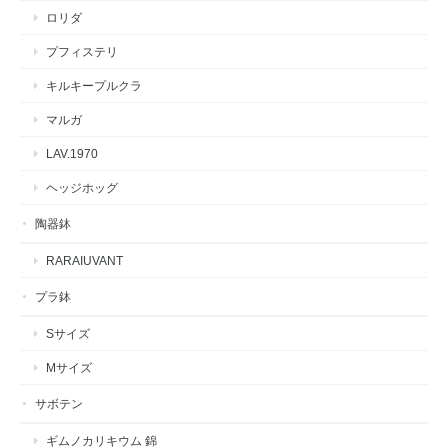
ロリダ
プフィステリ
キルキープルクラ
マルガ
LAV.1970
ヘッジホッグ
陶器鉢
RARAIUVANT
プラ鉢
Sサイズ
Mサイズ
サボテン
ギムノカリキウム 錦