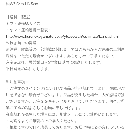
約W7.5cm H6.5cm
【送料 配送】
ヤマト運輸60サイズ
・ヤマト運輸運賃一覧表・
http://www.kuronekoyamato.co.jp/ytc/search/estimate/kansai.html
※抜き苗での発送
※沖縄、離島等の一部地域に関しましてはこちらからご連絡の上別途
送料をいただく場合がございます。あらかじめご了承ください。
入金確認後、翌営業日～5営業日以内に発送いたします。
平日発送のみになります。
※注意事項※
・ご注文のタイミングにより他で商品が売り切れてしまい、在庫がご
用意できない場合がございます。欠品が発生した場合、大変恐縮では
ございますが、ご注文をキャンセルとさせていただきます。何卒ご理
解ご了承の程よろしくお願い申し上げます。
在庫切れが発生した場合には、別途メールにてご連絡いたします。
・写真をよくご確認の上ご購入ください。
・植物ですので日々成長しております。お届け時に姿が変わっている