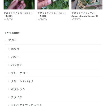
アガベ チタノタ スナグルトゥ
アガベ チタノタ スナグルトゥ
アガベ チタノタ オアハカ
ース ST1
ース ST2
Agave titanota Oaxaca 16
¥43,000
¥43,000
¥37,500
CATEGORY
アガベ
ホリダ
パリー
パラサナ
ブルーグロー
クリームスパイク
ポタトラム
チタノタ
サルミアナフェロックス