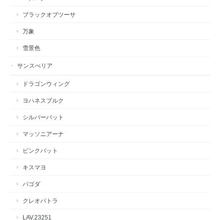
ブラックオブツーサ
万象
雪景色
サンスべリア
ドラゴンウィング
ヨハネスブルク
シルバーバット
マッソニアーナ
ピンクバット
キスマヨ
パゴダ
クレオパトラ
LAV.23251