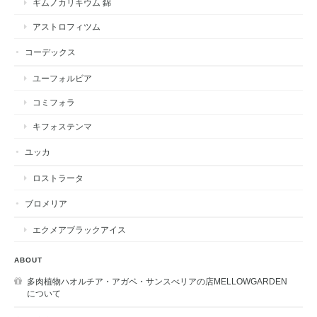
ギムノカリキウム 錦
アストロフィツム
コーデックス
ユーフォルビア
コミフォラ
キフォステンマ
ユッカ
ロストラータ
ブロメリア
エクメアブラックアイス
ABOUT
多肉植物ハオルチア・アガベ・サンスべリアの店MELLOWGARDEN
について