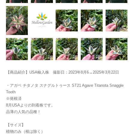
【商品紹介】USA輸入株 撮影日：2023年8月6→2025年3月22日
・アガベ チタノタ スナグルトゥース ST21 Agave Titanota Snaggle
Tooth
※発根済
8月USAよりの到着株です。
品薄の人気の品種！
【サイズ】
植物のみ（根は除く）