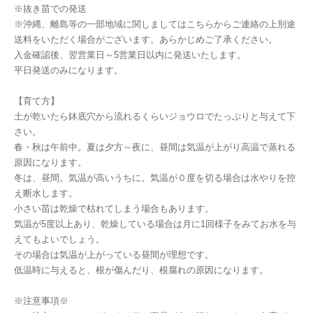
※抜き苗での発送
※沖縄、離島等の一部地域に関しましてはこちらからご連絡の上別途
送料をいただく場合がございます。あらかじめご了承ください。
入金確認後、翌営業日～5営業日以内に発送いたします。
平日発送のみになります。
【育て方】
土が乾いたら鉢底穴から流れるくらいジョウロでたっぷりと与えて下
さい。
春・秋は午前中。夏は夕方～夜に、昼間は気温が上がり高温で蒸れる
原因になります。
冬は、昼間。気温が高いうちに。気温が０度を切る場合は水やりを控
え断水します。
小さい苗は乾燥で枯れてしまう場合もあります。
気温が5度以上あり、乾燥している場合は月に1回様子をみてお水を与
えてもよいでしょう。
その場合は気温が上がっている昼間が理想です。
低温時に与えると、根が傷んだり、根腐れの原因になります。
※注意事項※