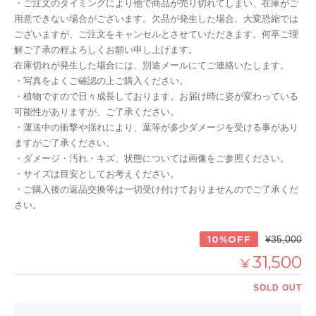
・ご注文のタイミングにより他で商品が売り切れてしまい、在庫がご
用意できない場合がございます。欠品が発生した場合、大変恐縮では
ございますが、ご注文をキャンセルとさせていただきます。何卒ご理
解ご了承の程よろしくお願い申し上げます。
在庫切れが発生した場合には、別途メールにてご連絡いたします。
・写真をよくご確認の上ご購入ください。
・植物ですので日々成長しております。お届け時に姿が変わっている
可能性がありますが、ご了承ください。
・運送中の衝撃や揺れにより、葉等が多少ダメージを受ける事があり
ますがご了承ください。
・ダメージ・汚れ・キズ、状態については画像をご参照ください。
・サイズは目安としてお考えください。
・ご購入後の返品交換等は一切受け付けておりませんのでご了承くだ
さい。
10%OFF
¥35,000
31,500
¥
SOLD OUT