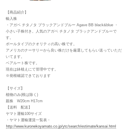
【商品紹介】
輸入株
・アガベ チタノタ ブラックアンドブルー Agave BB black&blue ・
小さい子株付き。人気のアガベ チタノタ ブラックアンドブルーで
す。
ボールタイプのクオリティの高い株です。
アメリカのナーサリーから良い株だけを厳選してもらい送っていただ
いてます。
ベアルート株です。
現在は鉢植えにて管理中です。
※発根確認できております
【サイズ】
植物のみ(根は除く)
親株 W20cm H17cm
【送料 配送】
ヤマト運輸100サイズ
・ヤマト運輸運賃一覧表・
http://www.kuronekoyamato.co.jp/ytc/search/estimate/kansai.html