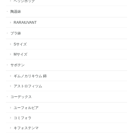
ヘッジホッグ
陶器鉢
RARAIUVANT
プラ鉢
Sサイズ
Mサイズ
サボテン
ギムノカリキウム 錦
アストロフィツム
コーデックス
ユーフォルビア
コミフォラ
キフォステンマ