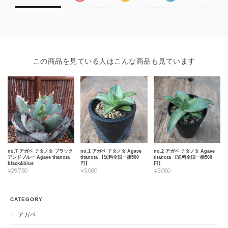
この商品を見ている人はこんな商品も見ています
no.7 アガベ チタノタ ブラック
no.1 アガベ チタノタ Agave
no.2 アガベ チタノタ Agave
アンドブルー Agave titanota
titanota 【送料全国一律500
titanota 【送料全国一律500
black&blue
円】
円】
¥29,750
¥5,060
¥5,060
CATEGORY
アガベ